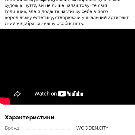
художнє чуття, ви не лише налаштовуєте свій
годинник, але й додаєте частинку себе в його
королівську естетику, створюючи унікальний артефакт,
який відображає вашу особистість.
Характеристики
Бренд
WOODEN.CITY