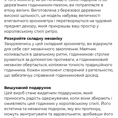
дерев’яним годинником-пазлом, ви потрапляєте в
епоху величі. Виготовлена ​​з березової деревини
високої щільності, ця модель набуває величності
елегантного хронометра і перетворюється на чудовий
предмет декору, який прикрашає ваш простір у
королівському стилі ретро.
Розкрийте складну механіку
Занурюючись у цей складний хронометр, ви відкриєте
для себе світ механічного захоплення. Маятник
коливається в ідеальному ритмі, годинникові стрілки
рухаються за допомогою противаги, а годинниковий
механізм обертається, копіюючи точність традиційного
годинника. Кожен компонент створений з ретельністю,
що забезпечує справжній годинниковий досвід.
Вишуканий подарунок
Цей виріб стане видатним подарунком, який
приносить радість одержувачам, коли вони збирають і
оживляють цей годинник у королівському стилі. Його
естетика та механічна подорож, яку він пропонує,
можуть заінтригувати та задовольнити, зробивши його