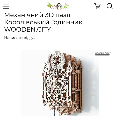
Дерев'яні конструктори
Механічні 3D пазли
Механіч
Механічний 3D пазл
Королівський Годинник
WOODEN.CITY
Написати відгук