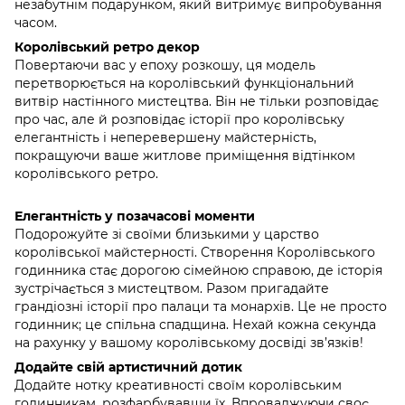
незабутнім подарунком, який витримує випробування
часом.
Королівський ретро декор
Повертаючи вас у епоху розкошу, ця модель
перетворюється на королівський функціональний
витвір настінного мистецтва. Він не тільки розповідає
про час, але й розповідає історії про королівську
елегантність і неперевершену майстерність,
покращуючи ваше житлове приміщення відтінком
королівського ретро.
Елегантність у позачасові моменти
Подорожуйте зі своїми близькими у царство
королівської майстерності. Створення Королівського
годинника стає дорогою сімейною справою, де історія
зустрічається з мистецтвом. Разом пригадайте
грандіозні історії про палаци та монархів. Це не просто
годинник; це спільна спадщина. Нехай кожна секунда
на рахунку у вашому королівському досвіді зв’язків!
Додайте свій артистичний дотик
Додайте нотку креативності своїм королівським
годинникам, розфарбувавши їх. Впроваджуючи своє