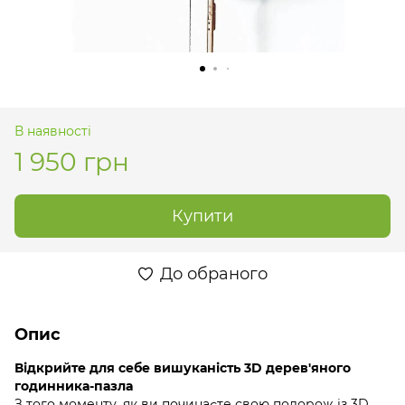
В наявності
1 950 грн
Купити
До обраного
Опис
Відкрийте для себе вишуканість 3D дерев'яного
годинника-пазла
З того моменту, як ви починаєте свою подорож із 3D