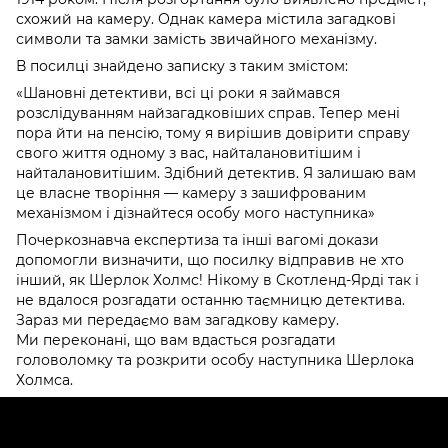
схожий на камеру. Однак камера містила загадкові
символи та замки замість звичайного механізму.
В посилці знайдено записку з таким змістом:
Шановні детективи, всі ці роки я займався
розслідуванням найзагадковіших справ. Тепер мені
пора йти на пенсію, тому я вирішив довірити справу
свого життя одному з вас, найталановитішим і
найталановитішим. Здібний детектив. Я залишаю вам
це власне творіння — камеру з зашифрованим
механізмом і дізнайтеся особу мого наступника
Почеркознавча експертиза та інші вагомі докази
допомогли визначити, що посилку відправив не хто
інший, як Шерлок Холмс! Нікому в Скотленд-Ярді так і
не вдалося розгадати останню таємницю детектива.
Зараз ми передаємо вам загадкову камеру.
Ми переконані, що вам вдасться розгадати
головоломку та розкрити особу наступника Шерлока
Холмса.