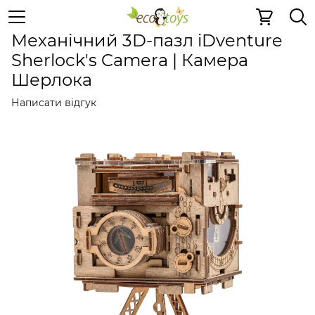
Дерев'яні конструктори
Скриньки і квестбокси
Скри
Механічний 3D-пазл iDventure
Sherlock's Camera | Камера
Шерлока
Написати відгук