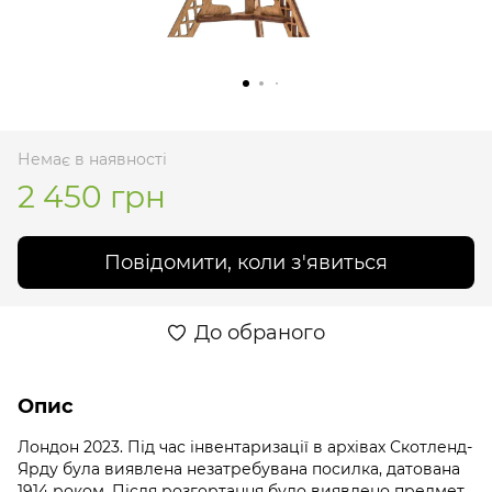
Немає в наявності
2 450 грн
Повідомити, коли з'явиться
До обраного
Опис
Лондон 2023. Під час інвентаризації в архівах Скотленд-
Ярду була виявлена ​​незатребувана посилка, датована
1914 роком. Після розгортання було виявлено предмет,