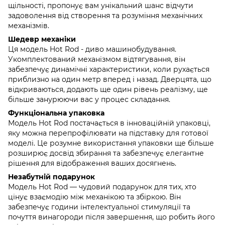
щільності, пропонує вам унікальний шанс відчути
задоволення від створення та розуміння механічних
механізмів.
Шедевр механіки
Ця модель Hot Rod - диво машинобудування.
Укомплектований механізмом відтягування, він
забезпечує динамічні характеристики, коли рухається
приблизно на один метр вперед і назад. Дверцята, що
відкриваються, додають ще один рівень реалізму, ще
більше занурюючи вас у процес складання.
Функціональна упаковка
Модель Hot Rod постачається в інноваційній упаковці,
яку можна перепрофілювати на підставку для готової
моделі. Це розумне використання упаковки ще більше
розширює досвід збирання та забезпечує елегантне
рішення для відображення ваших досягнень.
Незабутній подарунок
Модель Hot Rod — чудовий подарунок для тих, хто
цінує взаємодію між механікою та збіркою. Він
забезпечує години інтелектуальної стимуляції та
почуття винагороди після завершення, що робить його