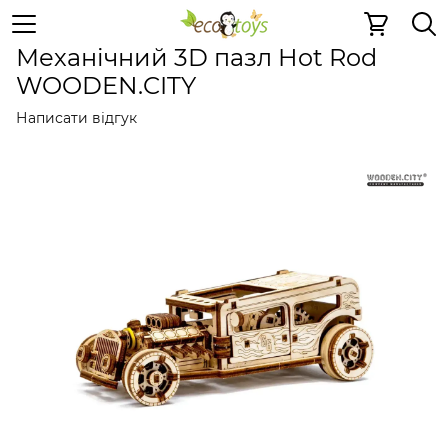
Дерев'яні конструктори
Механічні 3D пазли
Механіч
Механічний 3D пазл Hot Rod
WOODEN.CITY
Написати відгук