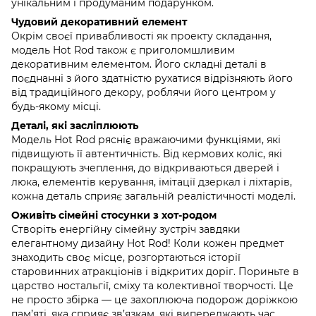
унікальним і продуманим подарунком.
Чудовий декоративний елемент
Окрім своєї привабливості як проекту складання,
модель Hot Rod також є приголомшливим
декоративним елементом. Його складні деталі в
поєднанні з його здатністю рухатися відрізняють його
від традиційного декору, роблячи його центром у
будь-якому місці.
Деталі, які засліплюють
Модель Hot Rod рясніє вражаючими функціями, які
підвищують її автентичність. Від кермових коліс, які
покращують зчеплення, до відкриваються дверей і
люка, елементів керування, імітації дзеркал і ліхтарів,
кожна деталь сприяє загальній реалістичності моделі.
Оживіть сімейні стосунки з хот-родом
Створіть енергійну сімейну зустріч завдяки
елегантному дизайну Hot Rod! Коли кожен предмет
знаходить своє місце, розгортаються історії
старовинних атракціонів і відкритих доріг. Пориньте в
царство ностальгії, сміху та колективної творчості. Це
не просто збірка — це захоплююча подорож доріжкою
пам’яті, яка сприяє зв’язкам, які випереджають час.