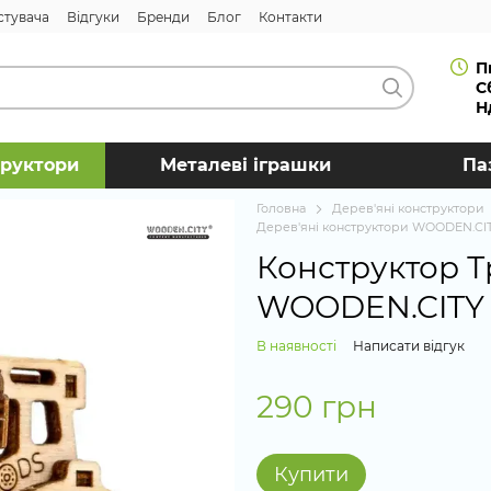
стувача
Відгуки
Бренди
Блог
Контакти
П
С
Н
труктори
Металеві іграшки
Па
Головна
Дерев'яні конструктори
Дерев'яні конструктори WOODEN.CI
Конструктор Т
WOODEN.CITY
В наявності
Написати відгук
290 грн
Купити