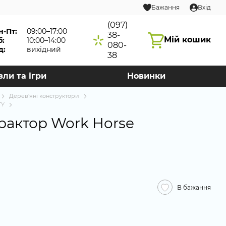
Бажання
Вхід
(097)
н-Пт:
09:00–17:00
38-
Мій кошик
б:
10:00–14:00
080-
д:
вихідний
38
зли та ігри
Новинки
Дерев'яні конструктори
TY
рактор Work Horse
В бажання