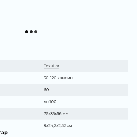
Техніка
30-120 хвилин
60
до 100
75x35x56 мм
9x24,2x2,52 см
тар