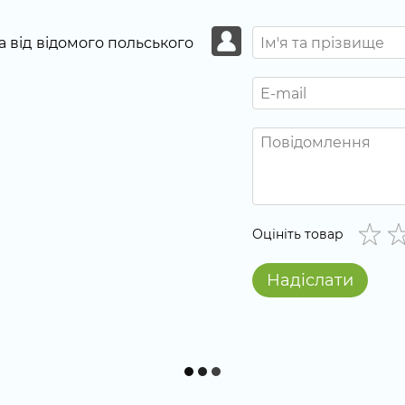
а від відомого польського
Оцініть товар
Надіслати