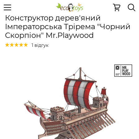
Дерев'яні конструктори
Дерев'яні конструктори
Дер
Конструктор дерев'яний
Імператорська Трірема "Чорний
Скорпіон" Mr.Playwood
1 відгук