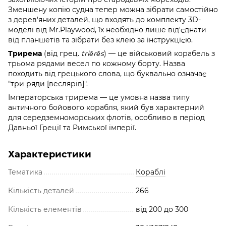
Зменшену копію судна тепер можна зібрати самостійно
з дерев'яних деталей, що входять до комплекту 3D-
моделі від Mr.Playwood, їх необхідно лише від'єднати
від планшетів та зібрати без клею за інструкцією.
Трирема
(від грец.
triērēs
) — це військовий корабель з
трьома рядами весел по кожному борту. Назва
походить від грецького слова, що буквально означає
"три ряди [веслярів]".
Імператорська трирема — це умовна назва типу
античного бойового корабля, який був характерний
для середземноморських флотів, особливо в період
Давньої Греції та Римської імперії.
Характеристики
Тематика
Кораблі
Кількість деталей
266
Кількість елементів
від 200 до 300