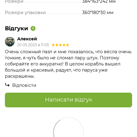
Розміри
384*163*242 мм
Розміри упаковки
360*180*30 мм
Відгуки
1
Алексей
20.05.2025 в 11:05
Очень сложный пазл и мне показалось, что вёсла очень
тонкие, я чуть было не сломал пару штук. Поэтому
собирайте его аккуратно! В целом корабль вышел
большой и красивый, радует, что паруса уже
раскрашены.
Відповісти
Написати відгук