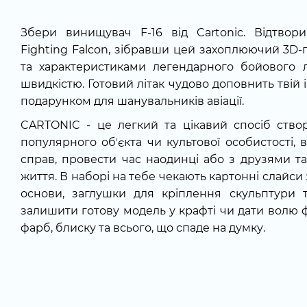
Збери винищувач F-16 від Cartonic. Відтвор
Fighting Falcon, зібравши цей захоплюючий 3D-п
та характеристиками легендарного бойового 
швидкістю. Готовий літак чудово доповнить твій 
подарунком для шанувальників авіації.
CARTONIC - це легкий та цікавий спосіб ств
популярного обʼєкта чи культової особистості, 
справ, провести час наодинці або з друзями та
життя. В наборі на тебе чекають картонні слайси 
основи, заглушки для кріплення скульптури 
залишити готову модель у крафті чи дати волю ф
фарб, блиску та всього, що спаде на думку.