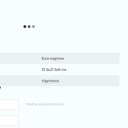
Еко-картон
31.5х21.5х6 см
Картонік
р
Увійти за допомогою