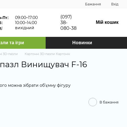
Бажання
Вхід
(097)
09:00–17:00
н-Пт:
38-
Мій кошик
10:00–14:00
б:
вихідний
д:
080-38
зли та ігри
Новинки
ні 3D-пазли
Картонні 3D-пазли Картонік
пазл Винищувач F-16
ого можна зібрати об'ємну фігуру
В бажання