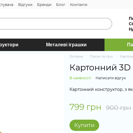
стувача
Відгуки
Бренди
Блог
Контакти
П
С
Н
труктори
Металеві іграшки
Па
Головна
Пазли та ігри
Картон
Картонний 3D 
В наявності
Написати відгук
Картонний конструктор, з як
799 грн
900 грн
Купити