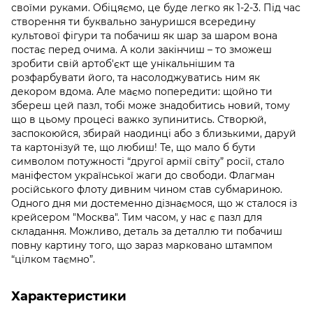
своїми руками. Обіцяємо, це буде легко як 1-2-3. Під час
створення ти буквально зануришся всередину
культової фігури та побачиш як шар за шаром вона
постає перед очима. А коли закінчиш – то зможеш
зробити свій артоб'єкт ще унікальнішим та
розфарбувати його, та насолоджуватись ним як
декором вдома. Але маємо попередити: щойно ти
збереш цей пазл, тобі може знадобитись новий, тому
що в цьому процесі важко зупинитись. Створюй,
заспокоюйся, збирай наодинці або з близькими, даруй
та картонізуй те, що любиш! Те, що мало б бути
символом потужності “другої армії світу” росії, стало
маніфестом української жаги до свободи. Флагман
російського флоту дивним чином став субмариною.
Одного дня ми достеменно дізнаємося, що ж сталося із
крейсером "Москва". Тим часом, у нас є пазл для
складання. Можливо, деталь за деталлю ти побачиш
повну картину того, що зараз марковано штампом
“цілком таємно”.
Характеристики