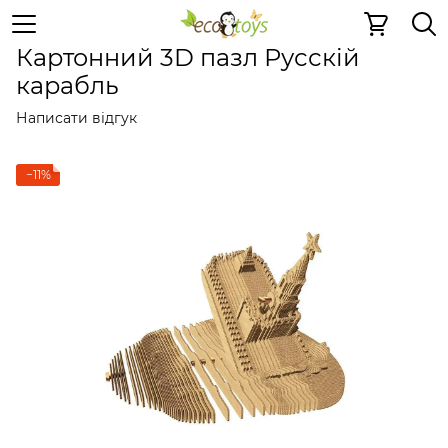
Пазли та ігри
Картонні 3D-пазли
Картонні 3D-пазли 
Картонний 3D пазл Русскій
карабль
Написати відгук
−11%