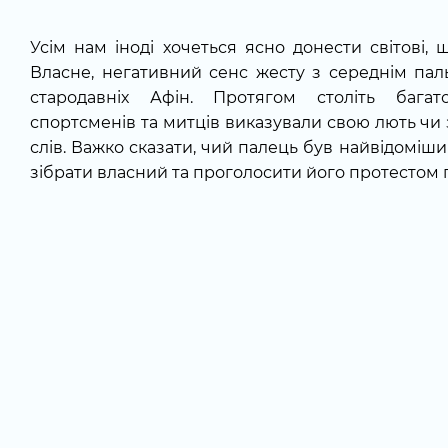
Усім нам іноді хочеться ясно донести світові, 
Власне, негативний сенс жесту з середнім пал
стародавніх Афін. Протягом століть багато
спортсменів та митців виказували свою лють чи
слів. Важко сказати, чий палець був найвідомішим
зібрати власний та проголосити його протестом п