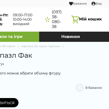
Бажання
Вхід
(097)
н-Пт:
09:00–17:00
38-
Мій кошик
б:
10:00–14:00
080-
д:
вихідний
38
зли та ігри
Новинки
ні 3D-пазли
Картонні 3D-пазли Картонік
 пазл Фак
гук
ого можна зібрати об'ємну фігуру
В бажання
явиться