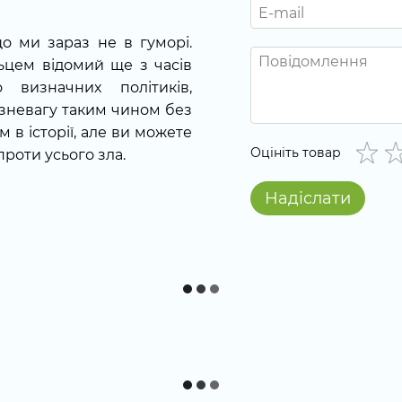
що ми зараз не в гуморі.
ьцем відомий ще з часів
 визначних політиків,
 зневагу таким чином без
 в історії, але ви можете
Оцініть товар
роти усього зла.
Надіслати