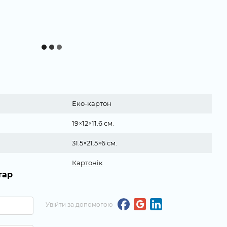
Еко-картон
19×12×11.6 см.
31.5×21.5×6 см.
Картонік
тар
Увійти за допомогою