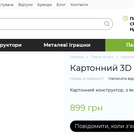
стувача
Відгуки
Бренди
Блог
Контакти
П
С
Н
труктори
Металеві іграшки
Па
Головна
Пазли та ігри
Картон
Картонний 3D
Немає в наявності
Написати від
Картонний конструктор, з як
899 грн
Повідомити, коли з'