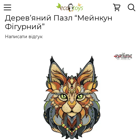
Пазли та ігри
Дерев'яні 2D пазли
Дерев'яні 2D пазли
Дерев’яний Пазл “Мейнкун
Фігурний”
Написати відгук