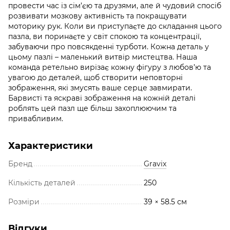
провести час із сім’єю та друзями, але й чудовий спосіб
розвивати мозкову активність та покращувати
моторику рук. Коли ви приступаєте до складання цього
пазла, ви поринаєте у світ спокою та концентрації,
забуваючи про повсякденні турботи. Кожна деталь у
цьому пазлі – маленький витвір мистецтва. Наша
команда ретельно вирізає кожну фігуру з любов’ю та
увагою до деталей, щоб створити неповторні
зображення, які змусять ваше серце завмирати.
Барвисті та яскраві зображення на кожній деталі
роблять цей пазл ще більш захоплюючим та
привабливим.
Характеристики
Бренд
Gravix
Кількість деталей
250
Розміри
39 × 58.5 см
Відгуки