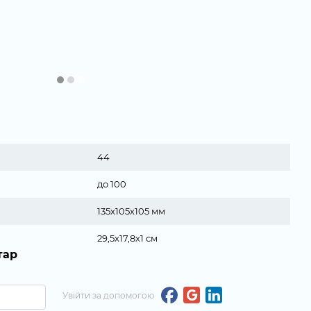
44
до 100
135х105х105 мм
29,5х17,8х1 см
тар
Увійти за допомогою