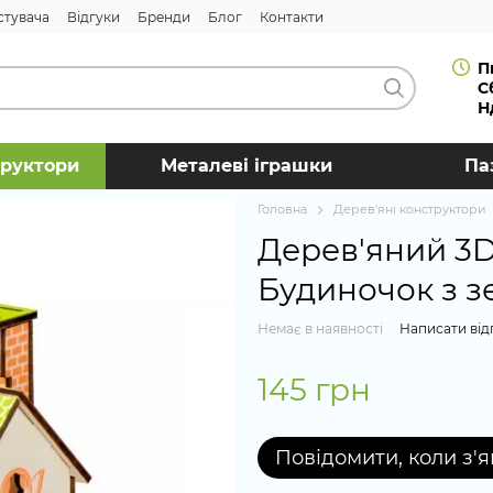
стувача
Відгуки
Бренди
Блог
Контакти
П
С
Н
труктори
Металеві іграшки
Па
Головна
Дерев'яні конструктори
Дерев'яний 3D
Будиночок з з
Немає в наявності
Написати від
145 грн
Повідомити, коли з'