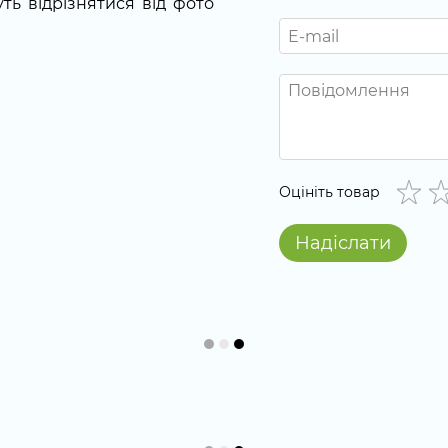
ть відрізнятися від фото
Оцініть товар
Надіслати