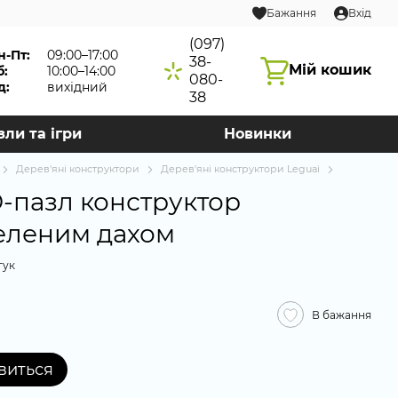
Бажання
Вхід
(097)
н-Пт:
09:00–17:00
38-
Мій кошик
б:
10:00–14:00
080-
д:
вихідний
38
зли та ігри
Новинки
Дерев'яні конструктори
Дерев'яні конструктори Leguai
-пазл конструктор
еленим дахом
гук
В бажання
явиться