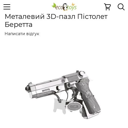
Металеві іграшки
Металеві 3D пазли
Металеві 3D па
Металевий 3D-пазл Пістолет
Беретта
Написати відгук