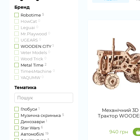
Бренд
Robotime
5
HowCat
0
Leguai
0
Mr.Playwood
0
UGEARS
0
WOODEN.CITY
1
Veter Models
0
Wood Trick
0
Metal Time
2
Time4Machine
0
YAQUMW
0
Тематика
Глобуси
1
Механічний 3D
Музична скринька
5
Трактор WOODE
Динозаври
1
Star Wars
6
940 грн
Автомобілі
19
5