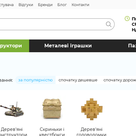
стувача
Відгуки
Бренди
Блог
Контакти
П
С
Н
труктори
Металеві іграшки
Па
вання:
за популярністю
спочатку дешевше
спочатку доро
Дерев'яні
Скриньки і
Дерев'яні
онструктори
квестбокси
головоломки