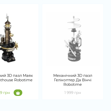
ний 3D пазл Маяк
Механічний 3D пазл
hthouse Robotime
Гелікоптер Да Вінчі
Robotime
99 грн
1 999 грн