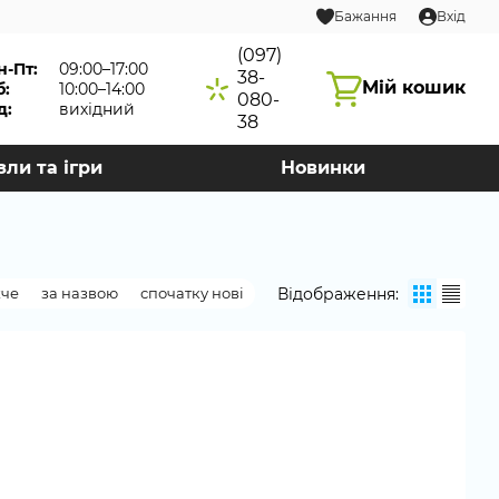
Бажання
Вхід
(097)
н-Пт:
09:00–17:00
38-
Мій кошик
б:
10:00–14:00
080-
д:
вихідний
38
зли та ігри
Новинки
Відображення:
жче
за назвою
спочатку нові