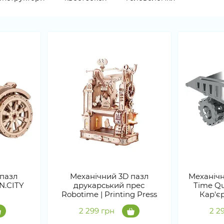
 пазл
Механічний 3D пазл
Механічн
N.CITY
друкарський прес
Time Qu
Robotime | Printing Press
Кар'є
2 299 грн
2 2