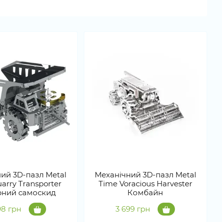
ий 3D-пазл Metal
Механічний 3D-пазл Metal
arry Transporter
Time Voracious Harvester
рний самоскид
Комбайн
98 грн
3 699 грн