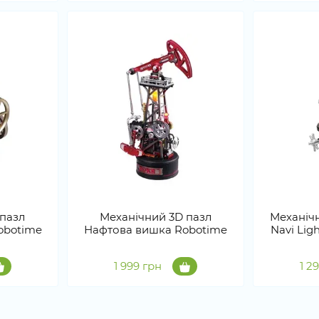
 пазл
Механічний 3D пазл
Механіч
obotime
Нафтова вишка Robotime
Navi Lig
1 999 грн
1 2