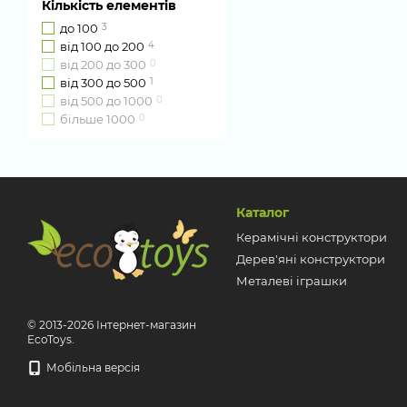
Транспорт
Кількість елементів
Часові механізми
10
до 100
3
STEM
2
від 100 до 200
4
STEM LAB
3
від 200 до 300
0
від 300 до 500
1
від 500 до 1000
0
більше 1000
0
Каталог
Керамічні конструктори
Дерев'яні конструктори
Металеві іграшки
© 2013-2026 Інтернет-магазин
EcoToys.
Мобільна версія